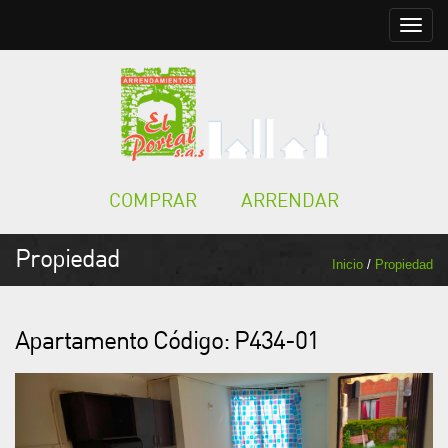
Toggle
naviga
COMPRAR
ARRENDAR
Propiedad
Inicio
/
Propiedad
Apartamento Código: P434-01